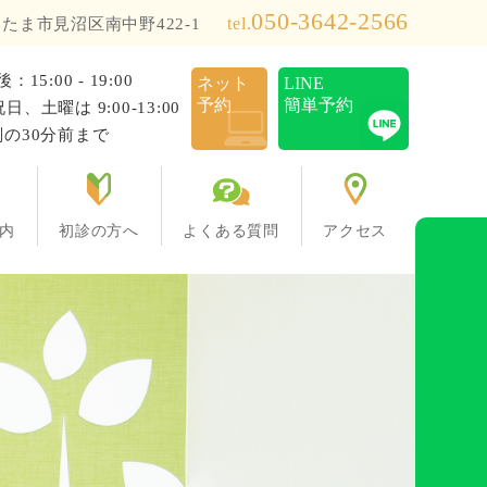
050-3642-2566
tel.
たま市見沼区南中野422-1
後：15:00 - 19:00
ネット
LINE
予約
簡単予約
土曜は 9:00-13:00
の30分前まで
内
初診の方へ
よくある質問
アクセス