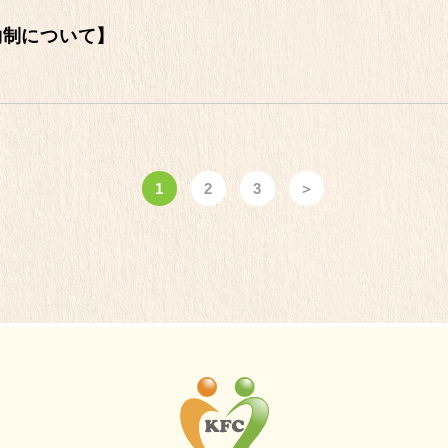
約制について】
1
2
3
＞