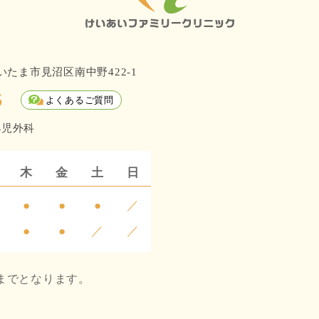
さいたま市見沼区南中野422-1
6
よくあるご質問
 小児外科
木
金
土
日
●
●
●
／
●
●
／
／
までとなります。