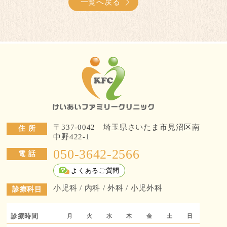
一覧へ戻る
〒337-0042 埼玉県さいたま市見沼区南
住 所
中野422-1
050-3642-2566
電 話
よくあるご質問
小児科 / 内科 / 外科 / 小児外科
診療科目
診療時間
月
火
水
木
金
土
日