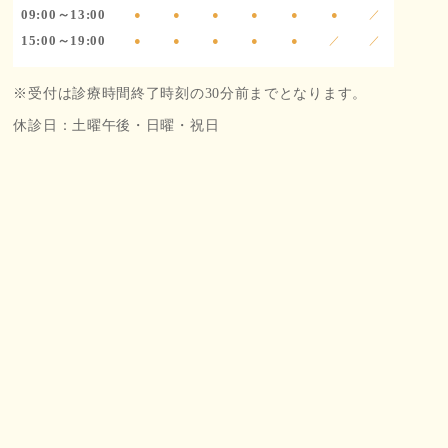
09:00～13:00
●
●
●
●
●
●
／
15:00～19:00
●
●
●
●
●
／
／
※受付は診療時間終了時刻の30分前までとなります。
休診日：土曜午後・日曜・祝日