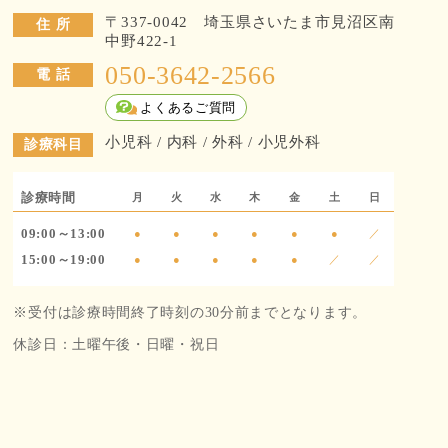
〒337-0042 埼玉県さいたま市見沼区南
住 所
中野422-1
050-3642-2566
電 話
よくあるご質問
小児科 / 内科 / 外科 / 小児外科
診療科目
診療時間
月
火
水
木
金
土
日
09:00～13:00
●
●
●
●
●
●
／
15:00～19:00
●
●
●
●
●
／
／
※受付は診療時間終了時刻の30分前までとなります。
休診日：土曜午後・日曜・祝日